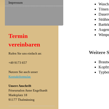
Impressum
Wasch
Tönen
Dauer
Strähn
Bartt
Augenb
Wimpe
Termin
vereinbaren
Weitere S
Rufen Sie uns einfach an:
Brauts
+49 9173 657
Kopfm
Typbe
Nutzen Sie auch unser
Kontaktformular.
Unsere Anschrift
Friseursalon Anne Engelhardt
Marktplatz 18
91177 Thalmässing