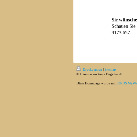
Sie wünsche
Schauen Sie 
9173 657.
Druckversion
|
Sitemap
© Friseursalon Anne Engelhardt
Diese Homepage wurde mit
IONOS MyWeb