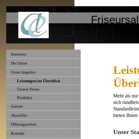
Friseursa
Startseite
Der Salon
Leis
Unser Angebot
Über
Leistungen im Überblick
Unsere Preise
Mehr als nur
Produkte
sich rundher
Galerie
Standardleis
bieten Ihnen
Aktuelles
Öffnungszeiten
Unser St
Kontakt