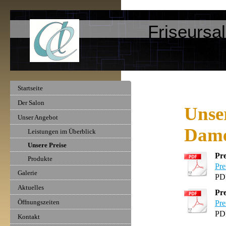
Friseursa
Startseite
Der Salon
Unser
Unser Angebot
Dam
Leistungen im Überblick
Unsere Preise
Pre
Produkte
Pre
Galerie
PD
Aktuelles
Pre
Öffnungszeiten
Pre
PD
Kontakt